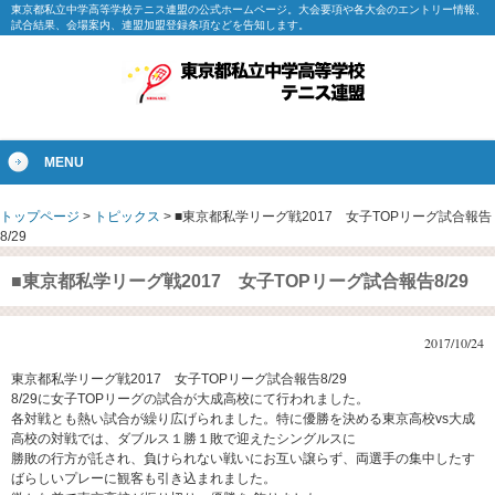
東京都私立中学高等学校テニス連盟の公式ホームページ。大会要項や各大会のエントリー情報、
試合結果、会場案内、連盟加盟登録条項などを告知します。
MENU
トップページ
>
トピックス
>
■東京都私学リーグ戦2017 女子TOPリーグ試合報告
8/29
■東京都私学リーグ戦2017 女子TOPリーグ試合報告8/29
2017/10/24
東京都私学リーグ戦2017 女子TOPリーグ試合報告8/29
8/29に女子TOPリーグの試合が大成高校にて行われました。
各対戦とも熱い試合が繰り広げられました。特に優勝を決める東京高校vs大成
高校の対戦では、ダブルス１勝１敗で迎えたシングルスに
勝敗の行方が託され、負けられない戦いにお互い譲らず、両選手の集中したす
ばらしいプレーに観客も引き込まれました。