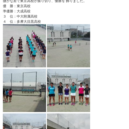
微かな差で東京高校が振り切り、優勝を 飾りました。
優 勝：東京高校
準優勝：大成高校
３ 位：中大附属高校
４ 位：多摩大目黒高校