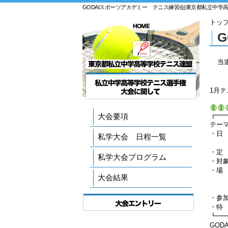
GODAIスポーツアカデミー テニス練習会|東京都私立中学
トッ
当
1月
┏━
大会要項
テー
・日 
私学大会 日程一覧
12
・定
私学大会プログラム
・対象
・場 
大会結果
東急
・参
・特
┗━
GOD