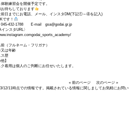
ス体験練習会を開催予定です。
加お待ちしております
は前日までにお電話、メール、インスタDM(下記①～④を記入)
Kです！
45-432-1788 E-mail gsa@godai.gr.jp
AインスタURL〉
www.instagram.comgodai_sports_academy/
名前（フルネーム・フリガナ）
年又は年齢
ニス歴
の他】
スク着用は個人のご判断にお任せいたします。
« 前のページ
次のページ »
023/12/11時点での情報です。掲載されている情報に関しましてお気軽にお問