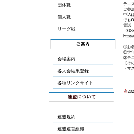
テニ
団体戦
ご参
申込
個人戦
でもO
電話 0
リーグ戦
〈GS
https
①お
②学
③テ
会場案内
【そ
・マ
各大会結果登録
各種リンクサイト
2
連盟規約
連盟運営組織