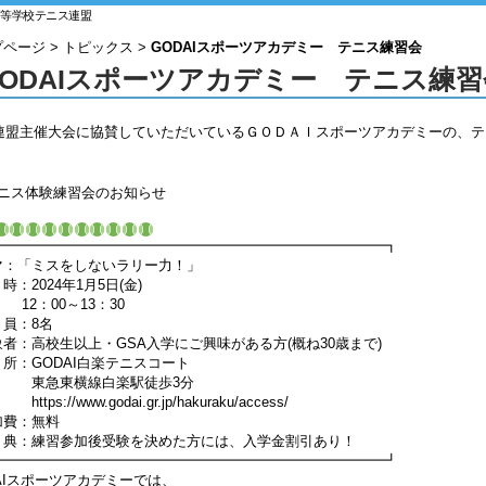
高等学校テニス連盟
プページ
>
トピックス
>
GODAIスポーツアカデミー テニス練習会
GODAIスポーツアカデミー テニス練習
連盟主催大会に協賛していただいているＧＯＤＡＩスポーツアカデミーの、テ
テニス体験練習会のお知らせ
━━━━━━━━━━━━━━━━━━━━━━━━━━━━┓
マ：「ミスをしないラリー力！」
時：2024年1月5日(金)
：00～13：30
 員：8名
者：高校生以上・GSA入学にご興味がある方(概ね30歳まで)
所：GODAI白楽テニスコート
東横線白楽駅徒歩3分
https://www.godai.gr.jp/hakuraku/access/
加費：無料
 典：練習参加後受験を決めた方には、入学金割引あり！
━━━━━━━━━━━━━━━━━━━━━━━━━━━━┛
AIスポーツアカデミーでは、