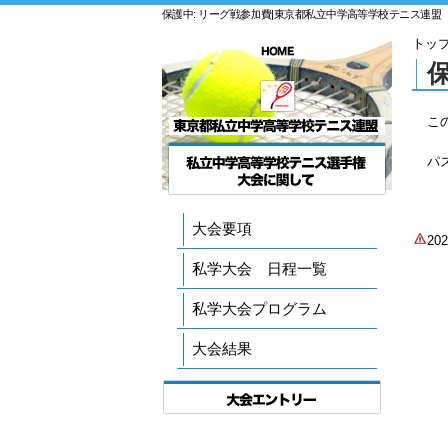
保護中: リーグ戦参加費|東京都私立中学高等学校テニス連盟
トッ
こ
パ
大会要項
2
私学大会 日程一覧
私学大会プログラム
大会結果