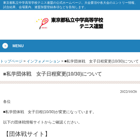
東京都私立中学高等学校テニス連盟の公式ホームページ。大会要項や各大会のエントリー情報、
試合結果、会場案内、連盟加盟登録条項などを告知します。
MENU
トップページ
>
インフォメーション
>
■私学団体戦 女子日程変更(10/30)について
■私学団体戦 女子日程変更(10/30)について
2022/10/26
各位
■私学団体戦 女子日程(10/30)が変更になっています。
以下の団体戦情報サイトからご確認ください。
【団体戦サイト】