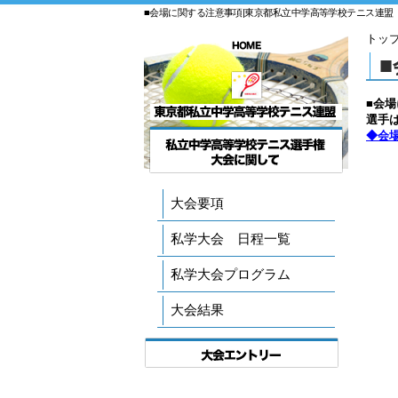
■会場に関する注意事項|東京都私立中学高等学校テニス連盟
トッ
■会
選手
◆会場
大会要項
私学大会 日程一覧
私学大会プログラム
大会結果