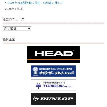
2026年度加盟登録実施中・領収書に関して
2026年4月1日
過去のニュース
過
去
の
協賛企業
ニ
ュ
ー
ス