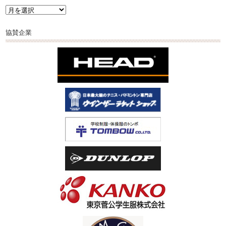
過
去
の
協賛企業
ニ
ュ
ー
ス