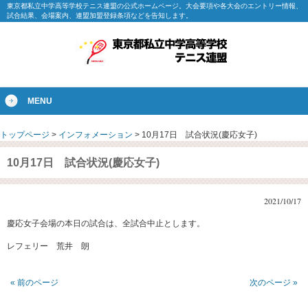
東京都私立中学高等学校テニス連盟の公式ホームページ。大会要項や各大会のエントリー情報、
試合結果、会場案内、連盟加盟登録条項などを告知します。
MENU
トップページ
>
インフォメーション
>
10月17日 試合状況(慶応女子)
10月17日 試合状況(慶応女子)
2021/10/17
慶応女子会場の本日の試合は、全試合中止とします。
レフェリー 荒井 朗
« 前のページ
次のページ »