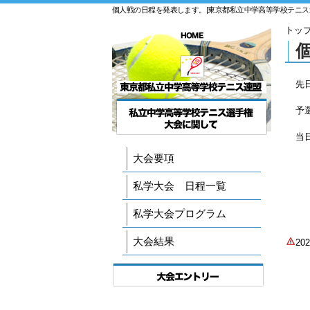
個人戦の日程を発表します。|東京都私立中学高等学校テニス
トッ
先
予
当
大会要項
私学大会 日程一覧
私学大会プログラム
大会結果
2