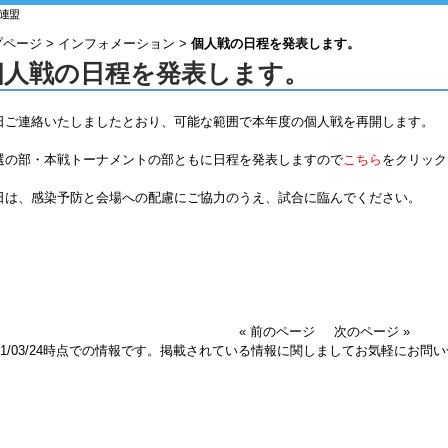
連盟
プページ
>
インフォメーション
>
個人戦の日程を発表します。
個人戦の日程を発表します。
日ご連絡いたしましたとおり、可能な範囲で本年度の個人戦を再開します。
選の部・本戦トーナメントの部ともに日程を発表しますので
こちら
をクリック
日は、感染予防と会場への配慮にご協力のうえ、試合に臨んでください。
« 前のページ
次のページ »
021/03/24時点での情報です。掲載されている情報に関しましてお気軽にお問