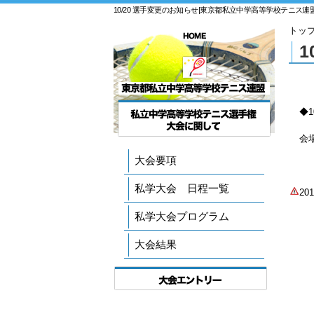
10/20 選手変更のお知らせ|東京都私立中学高等学校テニス連
トッ
1
◆1
会
大会要項
私学大会 日程一覧
2
私学大会プログラム
大会結果